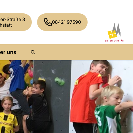
er-Straße 3
08421 97590
hstätt
er uns