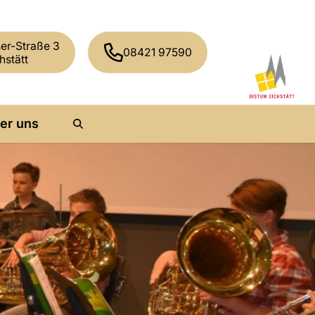
er-Straße 3
08421 97590
hstätt
er uns