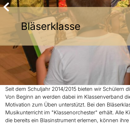
B
l
ä
s
e
r
k
l
a
s
s
e
Seit dem Schuljahr 2014/2015 bieten wir Schülern di
Von Beginn an werden dabei im Klassenverband di
Motivation zum Üben unterstützt. Bei den Bläserkla
Musikunterricht im "Klassenorchester" erhält. Alle 
die bereits ein Blasinstrument erlernen, können ihre