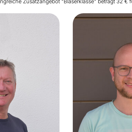
ngreiche Zusatzangebot "Bläserklasse" beträgt 32 € fü