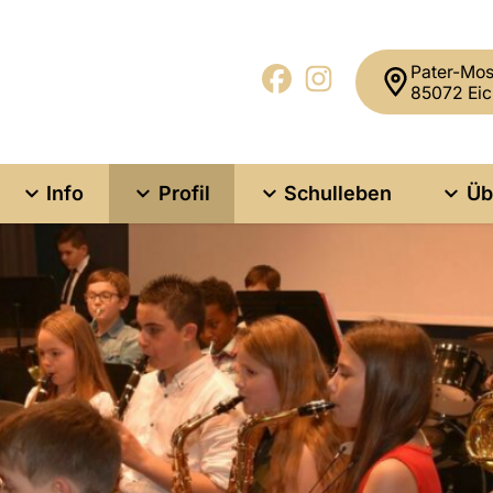
Pater-Mos
85072 Eic
Info
Profil
Schulleben
Üb