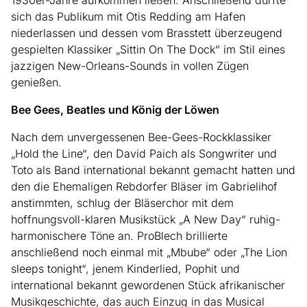
1930er-Jahre aufkommen ließen. Anschließend durfte
sich das Publikum mit Otis Redding am Hafen
niederlassen und dessen vom Brasstett überzeugend
gespielten Klassiker „Sittin On The Dock“ im Stil eines
jazzigen New-Orleans-Sounds in vollen Zügen
genießen.
Bee Gees, Beatles und König der Löwen
Nach dem unvergessenen Bee-Gees-Rockklassiker
„Hold the Line“, den David Paich als Songwriter und
Toto als Band international bekannt gemacht hatten und
den die Ehemaligen Rebdorfer Bläser im Gabrielihof
anstimmten, schlug der Bläserchor mit dem
hoffnungsvoll-klaren Musikstück „A New Day“ ruhig-
harmonischere Töne an. ProBlech brillierte
anschließend noch einmal mit „Mbube“ oder „The Lion
sleeps tonight“, jenem Kinderlied, Pophit und
international bekannt gewordenen Stück afrikanischer
Musikgeschichte, das auch Einzug in das Musical